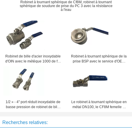
Robinet à tournant sphérique de Cf8M, robinet à tournant
sphérique de soudure de prise du PC 3 avec la résistance
à l'eau
Robinet de bille d'acier inoxydable
Robinet à tournant sphérique de la
d'OIN avec le métèque 1000 de fin
prise BSP avec le service d'OEM
de fil femelle
fileté par femelle disponible
1/2 » - 4" port réduit inoxydable de
Le robinet à tournant sphérique en
basse pression de robinet de bille
métal DN100, le CF8M femelle et
d'acier de PC de CF8M 1
la femelle ont fileté le robinet à
tournant sphérique
Recherches relatives: