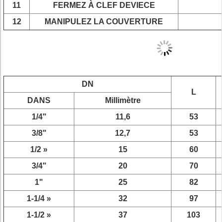
11
FERMEZ À CLEF DEVIECE
12
MANIPULEZ LA COUVERTURE
DN
L
DANS
Millimètre
1/4"
11,6
53
3/8"
12,7
53
1/2 »
15
60
3/4"
20
70
1"
25
82
1-1/4 »
32
97
1-1/2 »
37
103