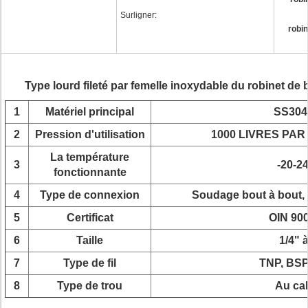
Surligner:
robin
Type lourd fileté par femelle inoxydable du robinet de 
1
Matériel principal
SS304
2
Pression d'utilisation
1000 LIVRES PA
La température
3
-20-2
fonctionnante
4
Type de connexion
Soudage bout à bout, f
5
Certificat
OIN 90
6
Taille
1/4" 
7
Type de fil
TNP, BSP
8
Type de trou
Au cal