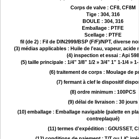
Corps de valve : CF8, CF8M
Tige : 304, 316
BOULE : 304, 316
Emballage : PTFE
Scellage : PTFE
fil (de 2) : Fil de DIN2999/BSP (F/F)/NPT, diverse no
(3) médias applicables : Huile de l'eau, vapeur, acide 
(4) inspection et essai : Api 59
(5) taille principale : 1/4" 3/8" 1/2 » 3/4" 1" 1-1/4 » 1
(6) traitement de corps : Moulage de p
(7) fermant à clef le dispositif dispo
(8) ordre minimum : 100PCS
(9) délai de livraison : 30 jours
(10) emballage : Emballage navigable (palette en pl
contreplaqué)
(11) termes d'expédition : GOUSSET, 
(12) conditions de paiement : T/T ou L/C irr