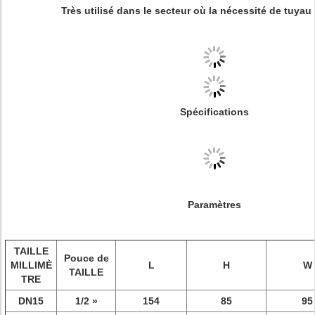
Très utilisé dans le secteur où la nécessité de tuyau d
Spécifications
Paramètres
TAILLE
Pouce de
MILLIMÈ
L
H
W
TAILLE
TRE
DN15
1/2 »
154
85
95