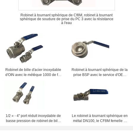
Robinet à tournant sphérique de Cf8M, robinet à tournant
sphérique de soudure de prise du PC 3 avec la résistance
à l'eau
Robinet de bille d'acier inoxydable
Robinet à tournant sphérique de la
d'OIN avec le métèque 1000 de fin
prise BSP avec le service d'OEM
de fil femelle
fileté par femelle disponible
1/2 » - 4" port réduit inoxydable de
Le robinet à tournant sphérique en
basse pression de robinet de bille
métal DN100, le CF8M femelle et
d'acier de PC de CF8M 1
la femelle ont fileté le robinet à
tournant sphérique