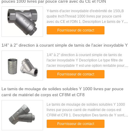
pouces 1000 livres par pouce carré avec du CE et l'OIN
Y-tamis d'acier inoxydable d'extrémité de 150LB
quatre InchThread 1000 livres par pouce carré
avec du CE et l'OIN 1. Description Le tamis de Y
sont conçus pour des lignes de vapeur, de pétrole
Fournisseur de contact
ou de flottaison. ...
1/4" à 2" direction à courant simple de tamis de l'acier inoxydable Y
1/4" à 2" direction à courant simple de tamis de
l'acier inoxydable Y Description Le type filtre de
l'acier inoxydable Y est une option rentable pour
l'usage dans n'importe quel type d'application
Fournisseur de contact
industrielle, ...
Le tamis de moulage de solides solubles Y 1000 livres par pouce
carré de matériel de corps est CF8M et CF8
Le tamis de moulage de solides solubles Y 1000
livres par pouce carré de matériel de corps est
CF8M et CF8 1. Description Des tamis de Y sont
conçus pour des lignes de vapeur, de pétrole ou
Fournisseur de contact
de flottaison. Des ...