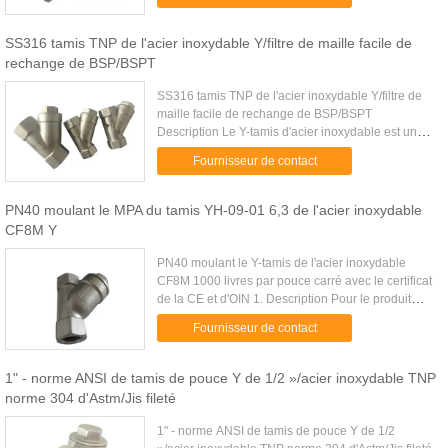
solides enlever est ...
SS316 tamis TNP de l'acier inoxydable Y/filtre de maille facile de
rechange de BSP/BSPT
SS316 tamis TNP de l'acier inoxydable Y/filtre de
maille facile de rechange de BSP/BSPT
Description Le Y-tamis d'acier inoxydable est une
option rentable pour l'usage dans n'importe quel
Fournisseur de contact
type d'application ...
PN40 moulant le MPA du tamis YH-09-01 6,3 de l'acier inoxydable
CF8M Y
PN40 moulant le Y-tamis de l'acier inoxydable
CF8M 1000 livres par pouce carré avec le certificat
de la CE et d'OIN 1. Description Pour le produit
chimique général et les services industriels
Fournisseur de contact
Pression d...
1" - norme ANSI de tamis de pouce Y de 1/2 »/acier inoxydable TNP
norme 304 d'Astm/Jis fileté
1" - norme ANSI de tamis de pouce Y de 1/2