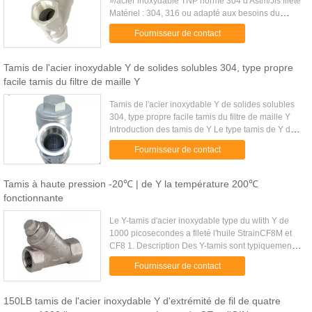
»/acier inoxydable TNP norme 304 d'Astm/Jis fileté
Matériel : 304, 316 ou adapté aux besoins du
client. Fil : BSP, BSPT ou TNP. taille 1/4" 3/8" 1/2 »
Fournisseur de contact
3/4" 1" 1-1/4 » ...
Tamis de l'acier inoxydable Y de solides solubles 304, type propre
facile tamis du filtre de maille Y
Tamis de l'acier inoxydable Y de solides solubles
304, type propre facile tamis du filtre de maille Y
Introduction des tamis de Y Le type tamis de Y de
l'acier inoxydable 1" 316 et 304 est une option
Fournisseur de contact
rentable ...
Tamis à haute pression -20℃ | de Y la température 200℃
fonctionnante
Le Y-tamis d'acier inoxydable type du wIith Y de
1000 picosecondes a fileté l'huile StrainCF8M et
CF8 1. Description Des Y-tamis sont typiquement
utilisés dans les applications où la quantité de
Fournisseur de contact
solides enlever ...
150LB tamis de l'acier inoxydable Y d'extrémité de fil de quatre