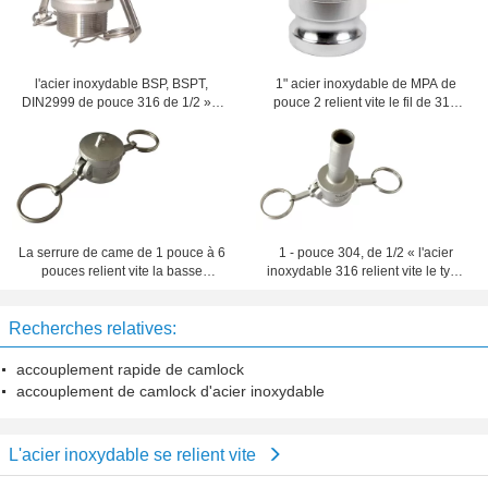
l'acier inoxydable BSP, BSPT,
1" acier inoxydable de MPA de
DIN2999 de pouce 316 de 1/2 » a
pouce 2 relient vite le fil de 316
fileté le type rapide B
TNP Bsp Bspt
d'accouplement de camlock
La serrure de came de 1 pouce à 6
1 - pouce 304, de 1/2 « l'acier
pouces relient vite la basse
inoxydable 316 relient vite le type
pression ISO9001
degré de C 25 - 220
d'accouplement
Recherches relatives:
accouplement rapide de camlock
accouplement de camlock d'acier inoxydable
L'acier inoxydable se relient vite