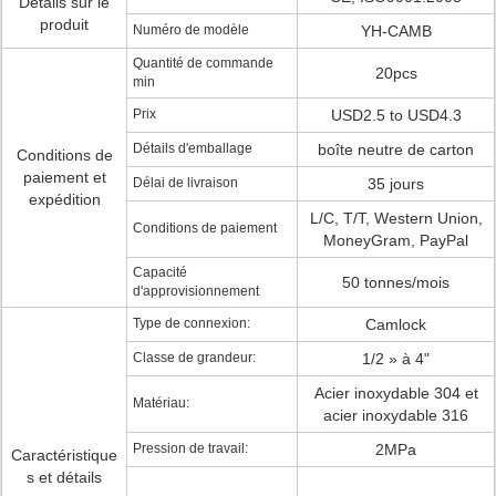
Détails sur le
produit
Numéro de modèle
YH-CAMB
Quantité de commande
20pcs
min
Prix
USD2.5 to USD4.3
Détails d'emballage
boîte neutre de carton
Conditions de
paiement et
Délai de livraison
35 jours
expédition
L/C, T/T, Western Union,
Conditions de paiement
MoneyGram, PayPal
Capacité
50 tonnes/mois
d'approvisionnement
Type de connexion:
Camlock
Classe de grandeur:
1/2 » à 4"
Acier inoxydable 304 et
Matériau:
acier inoxydable 316
Pression de travail:
2MPa
Caractéristique
s et détails