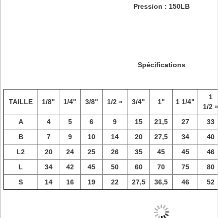
Pression : 150LB
Spécifications
1
TAILLE
1/8"
1/4"
3/8"
1/2 »
3/4"
1"
1 1/4"
1/2 
A
4
5
6
9
15
21,5
27
33
B
7
9
10
14
20
27,5
34
40
L2
20
24
25
26
35
45
45
46
L
34
42
45
50
60
70
75
80
S
14
16
19
22
27,5
36,5
46
52