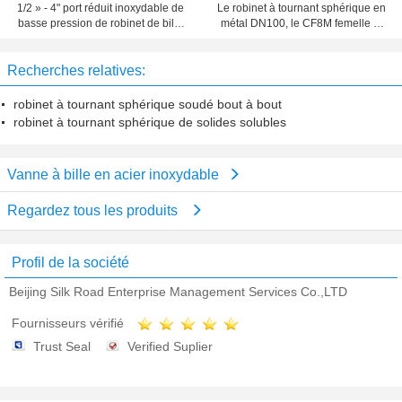
1/2 » - 4" port réduit inoxydable de
Le robinet à tournant sphérique en
basse pression de robinet de bille
métal DN100, le CF8M femelle et
d'acier de PC de CF8M 1
la femelle ont fileté le robinet à
tournant sphérique
Recherches relatives:
robinet à tournant sphérique soudé bout à bout
robinet à tournant sphérique de solides solubles
Vanne à bille en acier inoxydable
Regardez tous les produits
Profil de la société
Beijing Silk Road Enterprise Management Services Co.,LTD
Fournisseurs vérifié
Trust Seal
Verified Suplier