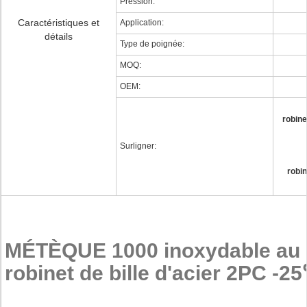
Pression:
Caractéristiques et
Application:
détails
Type de poignée:
MOQ:
OEM:
robine
Surligner:
robin
MÉTÈQUE 1000 inoxydable au c
robinet de bille d'acier 2PC -