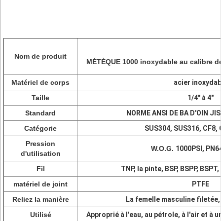
Nom de produit
MÉTÈQUE 1000 inoxydable au calibre de 
Matériel de corps
acier inoxydab
Taille
1/4" à 4"
Standard
NORME ANSI DE BA D'OIN JI
Catégorie
SUS304, SUS316, CF8, 
Pression
W.O.G.
1000PSI, PN6
d'utilisation
Fil
TNP, la pinte, BSP, BSPP, BSPT,
matériel de joint
PTFE
Reliez la manière
La femelle masculine filetée,
Utilisé
Approprié à l'eau, au pétrole, à l'air et à 